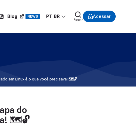
PT BR
Blog
Acessar
NEWS
Buscar
ado em Linux é o que você precisava! 🗺️🔓
mapa do
a! 🗺️🔓