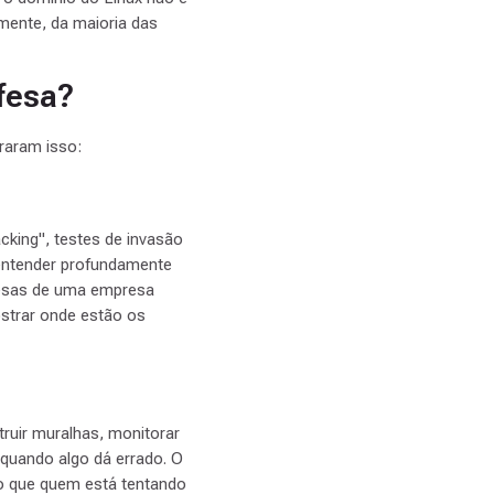
emente, da maioria das
fesa?
raram isso:
cking", testes de invasão
 entender profundamente
efesas de uma empresa
ostrar onde estão os
truir muralhas, monitorar
 quando algo dá errado. O
do que quem está tentando