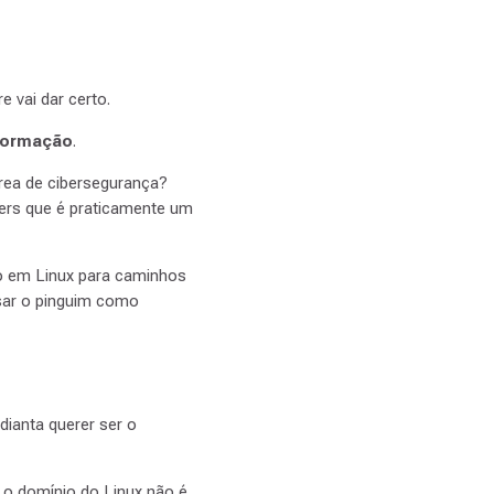
 vai dar certo.
formação
.
área de cibersegurança?
eers que é praticamente um
o em Linux para caminhos
usar o pinguim como
dianta querer ser o
 o domínio do Linux não é