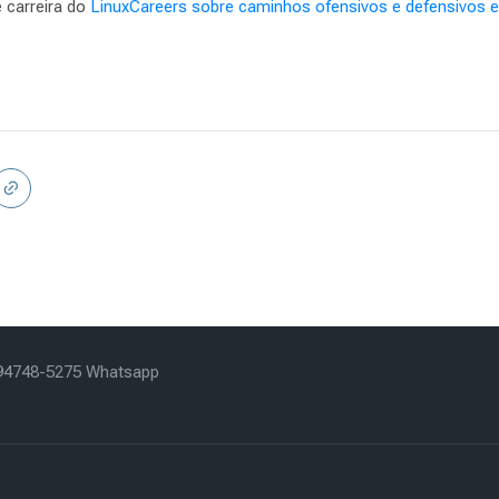
 carreira do
LinuxCareers sobre caminhos ofensivos e defensivos 
) 94748-5275 Whatsapp