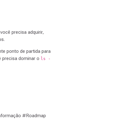
você precisa adquirir,
os.
te ponto de partida para
ê precisa dominar o
ls -
Informação #Roadmap