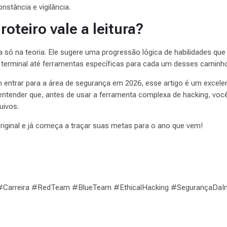
nstância e vigilância.
roteiro vale a leitura?
ca só na teoria. Ele sugere uma progressão lógica de habilidades que 
terminal até ferramentas específicas para cada um desses caminh
entrar para a área de segurança em 2026, esse artigo é um excelen
entender que, antes de usar a ferramenta complexa de hacking, voc
uivos.
original e já começa a traçar suas metas para o ano que vem!
 #Carreira #RedTeam #BlueTeam #EthicalHacking #SegurançaDa