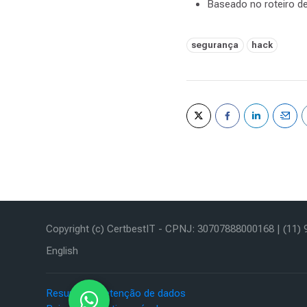
Baseado no roteiro de
Tags:
segurança
hack
Copyright (c) CertbestIT - CPNJ: 30707888000168 | (11
English
Resumo de retenção de dados