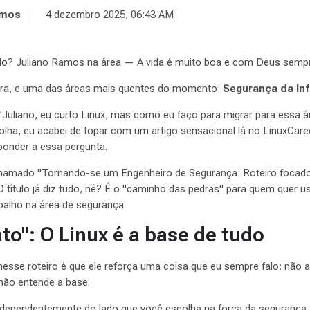
amos
4 dezembro 2025, 06:43 AM
uilo? Juliano Ramos na área — A vida é muito boa e com Deus sempre
eira, e uma das áreas mais quentes do momento:
Segurança da In
"Juliano, eu curto Linux, mas como eu faço para migrar para essa 
lha, eu acabei de topar com um artigo sensacional lá no LinuxCar
ponder a essa pergunta.
chamado "Tornando-se um Engenheiro de Segurança: Roteiro focad
O título já diz tudo, né? É o "caminho das pedras" para quem quer 
abalho na área de segurança.
to": O Linux é a base de tudo
nesse roteiro é que ele reforça uma coisa que eu sempre falo: não a
 não entende a base.
 independentemente do lado que você escolha na força da segurança,