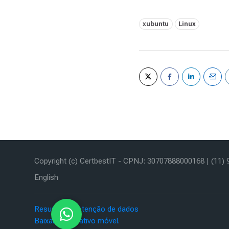
Tags:
xubuntu
Linux
Copyright (c) CertbestIT - CPNJ: 30707888000168 | (11
English
Resumo de retenção de dados
Baixar o aplicativo móvel.