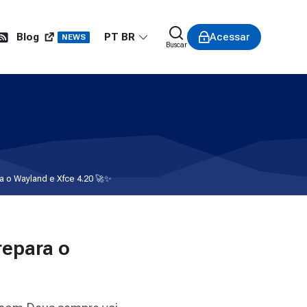
PT BR
Blog
Acessar
NEWS
Buscar
ra o Wayland e Xfce 4.20 🚀✨
repara o