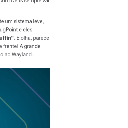
e com Deus sempre vai
te um sistema leve,
ugPoint e eles
uffin"
. E olha, parece
 frente! A grande
do ao Wayland.