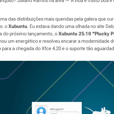
ranquilo? Juliano Ramos na área — A vida é muito boa 
ma das distribuições mais queridas pela galera que cur
s: o
Xubuntu
. Eu estava dando uma olhada no site Deb
es do próximo lançamento, o
Xubuntu 25.10 "Plucky P
omou um energético e resolveu encarar a modernidade de
ão para a chegada do Xfce 4.20 e o suporte tão aguarda