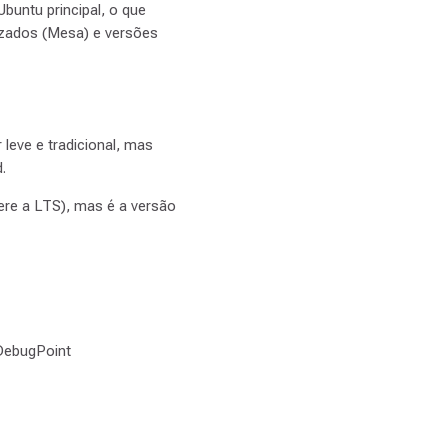
untu principal, o que
lizados (Mesa) e versões
 leve e tradicional, mas
.
ere a LTS), mas é a versão
DebugPoint