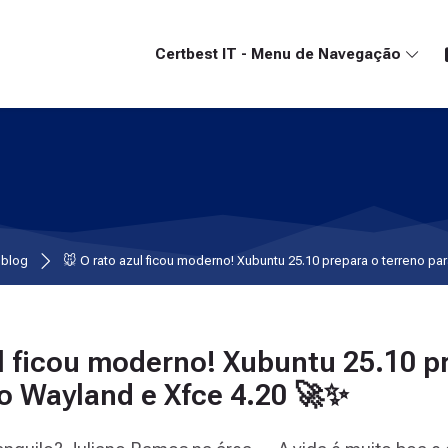
Certbest IT - Menu de Navegação
 blog
🐭 O rato azul ficou moderno! Xubuntu 25.10 prepara o terreno pa
. Juliano Ramos
ul ficou moderno! Xubuntu 25.10 p
 o Wayland e Xfce 4.20 🚀✨