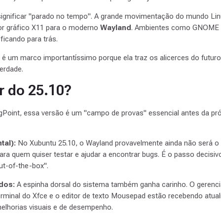
ignificar "parado no tempo". A grande movimentação do mundo Lin
or gráfico X11 para o moderno
Wayland
. Ambientes como GNOME e
ficando para trás.
 é um marco importantíssimo porque ela traz os alicerces do futur
erdade.
r do 25.10?
Point, essa versão é um "campo de provas" essencial antes da pr
tal):
No Xubuntu 25.10, o Wayland provavelmente ainda não será o 
ra quem quiser testar e ajudar a encontrar bugs. É o passo decisiv
ut-of-the-box".
ados:
A espinha dorsal do sistema também ganha carinho. O gerenci
terminal do Xfce e o editor de texto Mousepad estão recebendo atu
elhorias visuais e de desempenho.