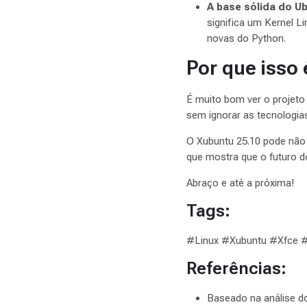
A base sólida do Ub
significa um Kernel L
novas do Python.
Por que isso 
É muito bom ver o projeto 
sem ignorar as tecnologia
O Xubuntu 25.10 pode não 
que mostra que o futuro d
Abraço e até a próxima!
Tags:
#Linux #Xubuntu #Xfce 
Referências:
Baseado na análise d