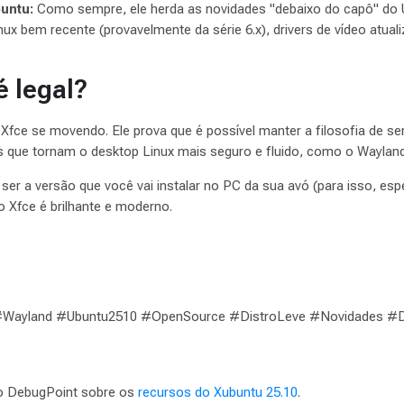
untu:
Como sempre, ele herda as novidades "debaixo do capô" do Ub
inux bem recente (provavelmente da série 6.x), drivers de vídeo atua
é legal?
Xfce se movendo. Ele prova que é possível manter a filosofia de ser
s que tornam o desktop Linux mais seguro e fluido, como o Wayland
ser a versão que você vai instalar no PC da sua avó (para isso, esp
o Xfce é brilhante e moderno.
#Wayland #Ubuntu2510 #OpenSource #DistroLeve #Novidades #
o DebugPoint sobre os
recursos do Xubuntu 25.10
.