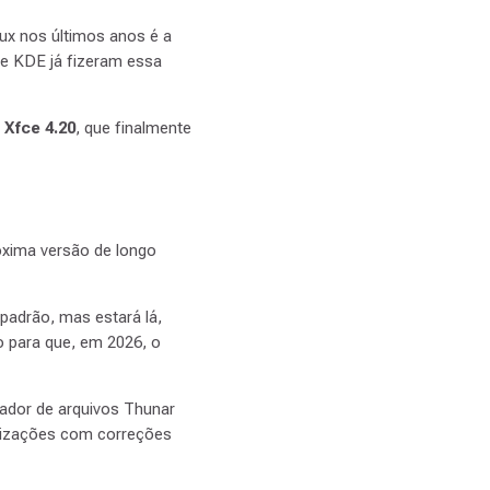
ux nos últimos anos é a
 KDE já fizeram essa
o
Xfce 4.20
, que finalmente
óxima versão de longo
padrão, mas estará lá,
o para que, em 2026, o
ador de arquivos Thunar
alizações com correções