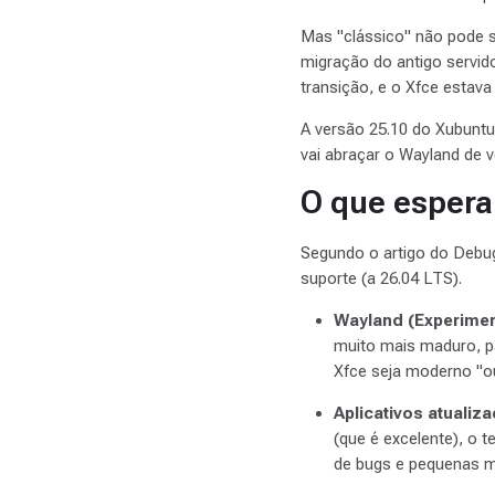
Mas "clássico" não pode s
migração do antigo servid
transição, e o Xfce estava 
A versão 25.10 do Xubuntu
vai abraçar o Wayland de v
O que espera
Segundo o artigo do Debug
suporte (a 26.04 LTS).
Wayland (Experimen
muito mais maduro, pa
Xfce seja moderno "o
Aplicativos atualiz
(que é excelente), o 
de bugs e pequenas m