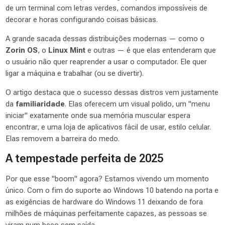
de um terminal com letras verdes, comandos impossíveis de
decorar e horas configurando coisas básicas.
A grande sacada dessas distribuições modernas — como o
Zorin OS
, o
Linux Mint
e outras — é que elas entenderam que
o usuário não quer reaprender a usar o computador. Ele quer
ligar a máquina e trabalhar (ou se divertir).
O artigo destaca que o sucesso dessas distros vem justamente
da
familiaridade
. Elas oferecem um visual polido, um "menu
iniciar" exatamente onde sua memória muscular espera
encontrar, e uma loja de aplicativos fácil de usar, estilo celular.
Elas removem a barreira do medo.
A tempestade perfeita de 2025
Por que esse "boom" agora? Estamos vivendo um momento
único. Com o fim do suporte ao Windows 10 batendo na porta e
as exigências de hardware do Windows 11 deixando de fora
milhões de máquinas perfeitamente capazes, as pessoas se
viram num beco sem saída.