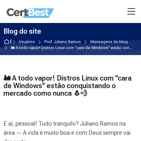
Skip to navigation
Skip to login form
Ir para o conteúdo principal
Skip to accessibility options
Skip to footer
Skip accessibility options
M
Blog do site
Página inicial
Usuários
Prof. Juliano Ramos
Mensagens do blog
🚂 A todo vapor! Distros Linux com "cara de Windows" estão conquistando o mercado como nunca 🐧💨
Mensagens do blog por Prof. Juliano Ramo
🚂 A todo vapor! Distros Linux com "cara
de Windows" estão conquistando o
mercado como nunca 🐧💨
E aí, pessoal! Tudo tranquilo? Juliano Ramos na
área — A vida é muito boa e com Deus sempre vai