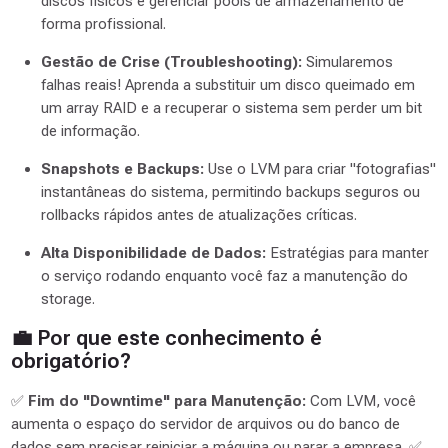
discos físicos e gerenciar pools de armazenamento de
forma profissional.
Gestão de Crise (Troubleshooting):
Simularemos
falhas reais! Aprenda a substituir um disco queimado em
um array RAID e a recuperar o sistema sem perder um bit
de informação.
Snapshots e Backups:
Use o LVM para criar "fotografias"
instantâneas do sistema, permitindo backups seguros ou
rollbacks rápidos antes de atualizações críticas.
Alta Disponibilidade de Dados:
Estratégias para manter
o serviço rodando enquanto você faz a manutenção do
storage.
💼 Por que este conhecimento é
obrigatório?
✅
Fim do "Downtime" para Manutenção:
Com LVM, você
aumenta o espaço do servidor de arquivos ou do banco de
dados sem precisar reiniciar a máquina ou parar a empresa. ✅